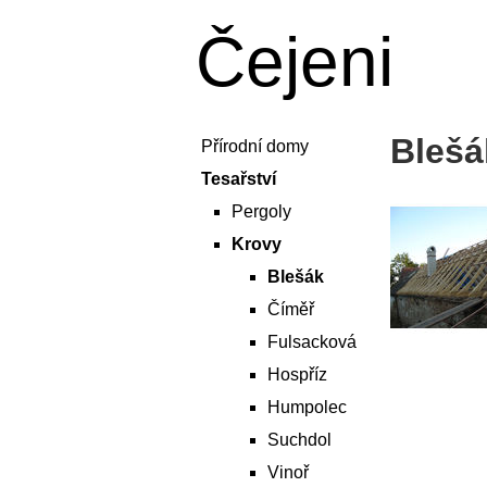
Čejeni
Blešá
Přírodní domy
Tesařství
Pergoly
Krovy
Blešák
Číměř
Fulsacková
Hospříz
Humpolec
Suchdol
Vinoř