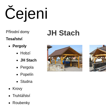
Čejeni
JH Stach
Přírodní domy
Tesařství
Pergoly
Hobzí
JH Stach
Pergola
Popelín
Studna
Krovy
Truhlářství
Roubenky